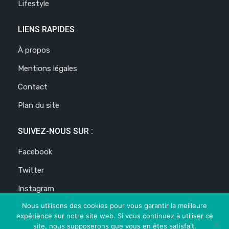
Lifestyle
LIENS RAPIDES
À propos
Mentions légales
Contact
Plan du site
SUIVEZ-NOUS SUR :
Facebook
Twitter
Instagram
Nous utilisons des cookies pour vous garantir la meilleure
Pinterest
expérience sur notre site web. Si vous continuez à utiliser ce
site, nous supposerons que vous en êtes satisfait.